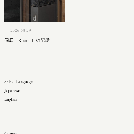
2026-03-29
個展「Rooms」の記録
Japanese
English
Contact