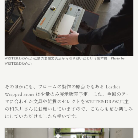
WRITE&DRAW.が近隣の老舗文具店から引き継いだという製本機（Photo by
WRITE&DRAW.）
そのほかにも、フロームの製作の原点でもある Leather
Wrapped Stone は少量のみ展示販売予定。また、今回のテー
マに合わせた文具や雑貨のセレクトをWRITE&DRAW.店主
の和久井さんにお願いしていますので、こちらもぜひ楽しみ
にしていただけましたら幸いです。