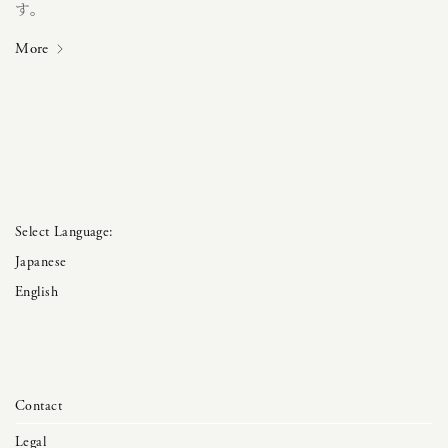
す。
More
Japanese
English
Contact
Legal