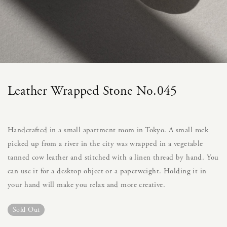
Leather Wrapped Stone No.045
Handcrafted in a small apartment room in Tokyo. A small rock
picked up from a river in the city was wrapped in a vegetable
tanned cow leather and stitched with a linen thread by hand. You
can use it for a desktop object or a paperweight. Holding it in
your hand will make you relax and more creative.
Sold Out