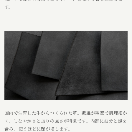
す。
国内で生育した牛からつくられた革。繊維が緻密で肌理細か
く、しなやかさと張りの強さが特徴です。内部に油分と蝋を
含み、使うほどに艶が増します。