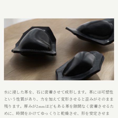
水に浸した革を、石に密着させて成形します。革には可塑性
という性質があり、力を加えて変形させると歪みがそのまま
残ります。厚みが2mmほどもある革を隙間なく密着させるた
めに、時間をかけてゆっくりと乾燥させ、形を安定させま