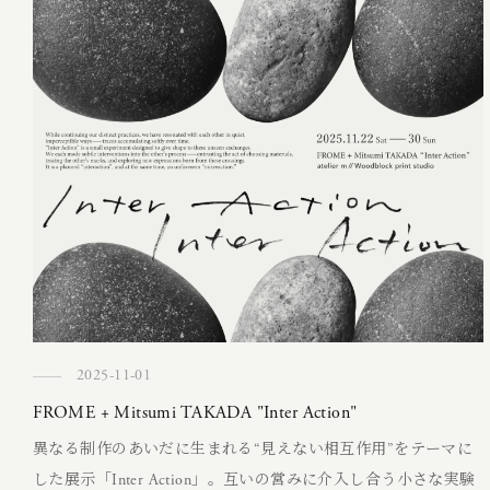
2025-11-01
FROME + Mitsumi TAKADA "Inter Action"
異なる制作のあいだに生まれる“見えない相互作用”をテーマに
した展示「Inter Action」。互いの営みに介入し合う小さな実験