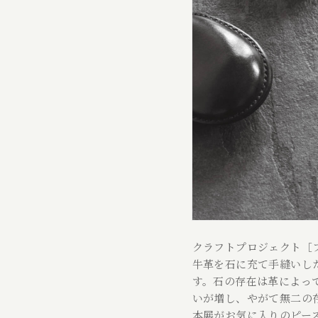
クラフトプロジェクト［
牛革を石に充て手縫いしたLe
す。石の存在は革によっ
いが増し、やがて無二の
本展がお気に入りのピー