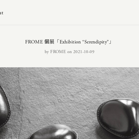
ut
FROME 個展「Exhibition “Serendipity”」
by
FROME
on 2021-10-09