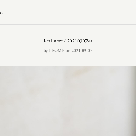
ut
Real store / 20210307￼
by
FROME
on 2021-03-07